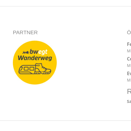
PARTNER
Ö
F
Mo
C
Mo
E
Mo
R
S