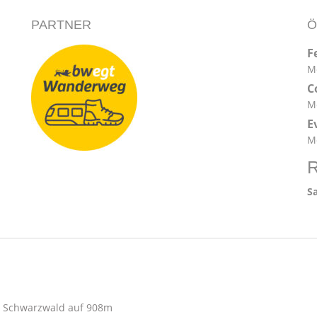
PARTNER
Ö
F
Mo
C
Mo
E
Mo
R
S
im Schwarzwald auf 908m